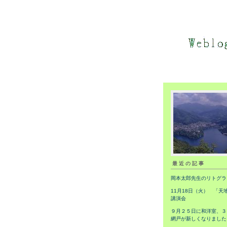
最近の記事
岡本太郎先生のリトグラ
11月18日（火） 「天
講演会
９月２５日に和洋室、３
網戸が新しくなりました