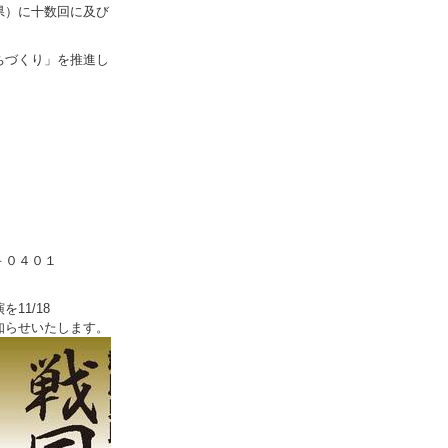
県）に十数回に及び
。
ちづくり」を推進し
。
０４０１
11/18
知らせいたします。