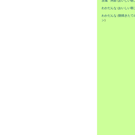
茨城 阿部
(
おいしい朝
わかだんな
(
おいしい朝
わかだんな
(
朝焼きたて
ン
)