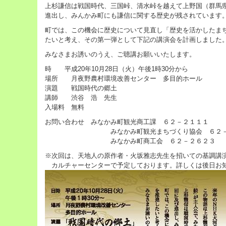
上杉謙信は戦国時代、三国峠、清水峠を越えて上野国（群馬
進出し、みんかみ町にも謙信に関する歴史が残されています
町では、この機会に歴史について見直し「歴史を活かしたま
たいと考え、その第一弾として下記の講演会を計画しました
みなさまお誘いのうえ、ご聴講お願いいたします。
時 平成20年10月28日（火）午後1時30分から
場所 月夜野農村環境改善センター 多目的ホール
演題 戦国時代の郷土
講師 渋谷 浩 先生
入場料 無料
お問い合わせ みなかみ町観光商工課 ６２－２１１１
みなかみ町観光まちづくり協会 ６２－
みなかみ町商工会 ６２－２６２３
※次回は、天地人の原作者・火坂雅志先生を招いての基調講演を
カルチャーセンターで予定しております。詳しくは後日お