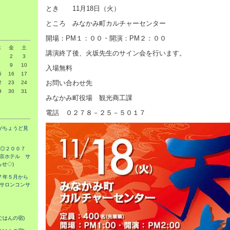
とき 11月18日（火）
ところ みなかみ町カルチャーセンター
開場：PM１：００・開演：PM２：００
木
金
土
講演終了後、火坂先生のサイン会を行います。
2
3
9
10
入場無料
5
16
17
お問い合わせ先
2
23
24
9
30
31
みなかみ町役場 観光商工課
電話 ０２７８－２５－５０１７
がちょうど見
◎２００７
京ホテル サ
らせ◇
)
７年５月から
サロンコンサ
ごはんの宿
)