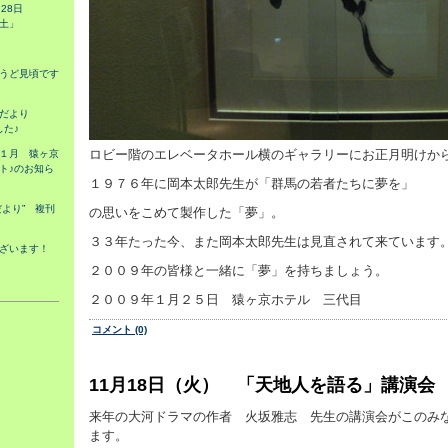
28日
土」
うど見頃です
実だより
した♪
ロビー階のエレベータホール横のギャラリーにお正月明けか
１月 猿ヶ京
ト♪のお知ら
１９７６年に岡本太郎先生が「群馬の若者たちに夢を」
より” 複刊
の思いをこめて製作した「夢」。
３３年たった今、また岡本太郎先生は見直されて来ています
ざいます！
２００９年の皆様と一緒に「夢」を持ちましょう。
２００９年１月２５日 猿ヶ京ホテル 三代目
コメント (0)
11月18日（火） 「天地人を語る」講演会
来年の大河ドラマの作者 火坂雅志 先生の講演会がこのみ
ます。