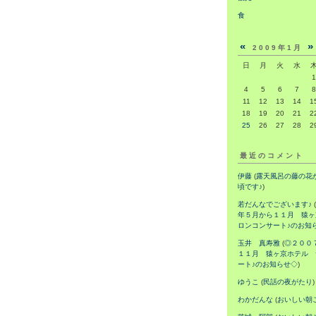
食
«
»
2009年1月
日
月
火
水
1
4
5
6
7
8
11
12
13
14
1
18
19
20
21
2
25
26
27
28
2
最近のコメント
伊藤
(
露天風呂の藤の花
頃です♪
)
若だんなでございます♪
(
年５月から１１月 猿ヶ
ロンコンサート♪のお知
玉井 真寿雅
(
◎２００
１１月 猿ヶ京ホテル 
ート♪のお知らせ◇
)
ゆうこ
(
民話の夜がたり
)
わかだんな
(
おいしい朝