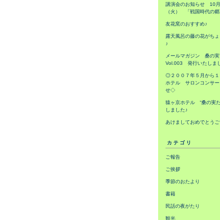
講演会のお知らせ 10月
（火） 「戦国時代の郷
友花窯のおすすめ♪
露天風呂の藤の花がちょ
♪
メールマガジン 桑の
Vol.003 発行いたしま
◎２００７年５月から１
ホテル サロンコンサー
せ◇
猿ヶ京ホテル “桑の実だ
しました♪
あけましておめでとうご
カテゴリ
ご報告
ご挨拶
季節のおたより
書籍
民話の夜がたり
観光