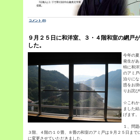
コメント (0)
９月２５日に和洋室、３・４階和室の網戸
した。
今年の夏
発生があ
特に和洋
のアミ戸
泊りにな
惑をお掛
りお詫び
☆これか
ました結
げます。
１、問題
３階、４階の１０畳、８畳の和室のアミ戸は９月２５日まで
に変更させていただきました。