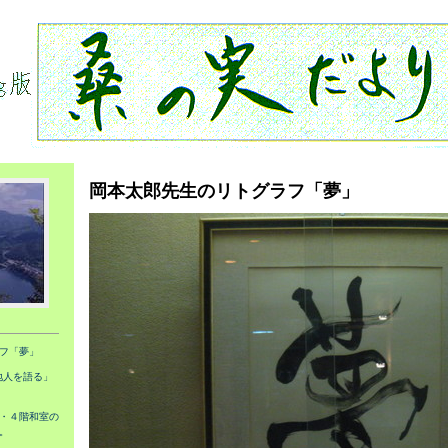
岡本太郎先生のリトグラフ「夢」
フ「夢」
地人を語る」
・４階和室の
。