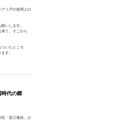
いアミ戸の使用上の
お願いします。
来て、そこから
のついたところ
ります。
国時代の郷
家臣「直江兼続」が