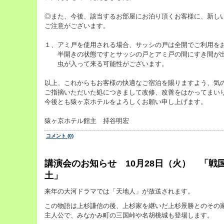
◎また、今後、該当するお部屋にお泊り頂くお客様に、新し
ご注意がございます。
１、アミ戸を使用される場合、サッシの戸は全開でご利用を
半開きの状態ですとサッシの戸とアミ戸の間にすき間が出
虫が入って来る可能性がございます。
以上、これからもお客様の快適なご宿泊を賜りますよう、気
ご指摘いただいた処につきまして改修、改善をはかってまい
今後とも猿ヶ京ホテルをよろしくお願い申し上げます。
猿ヶ京ホテル館主 持谷明宏
コメント (0)
講演会のお知らせ 10月28日（火） 「戦
土」
来年の大河ドラマでは「天地人」が放送されます。
この物語は上杉謙信の後、上杉家を継いだ上杉景勝とのその
主人公で、みなかみ町の三国峠や名胡桃城も登場します。