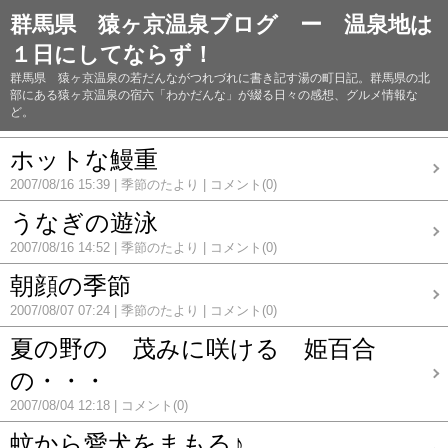
群馬県 猿ヶ京温泉ブログ ー 温泉地は
１日にしてならず！
群馬県 猿ヶ京温泉の若だんながつれづれに書き記す湯の町日記。群馬県の北
部にある猿ヶ京温泉の宿六「わかだんな」が綴る日々の感想、グルメ情報な
ど。
ホットな鰻重
2007/08/16 15:39
季節のたより
コメント(0)
うなぎの遊泳
2007/08/16 14:52
季節のたより
コメント(0)
朝顔の季節
2007/08/07 07:24
季節のたより
コメント(0)
夏の野の 茂みに咲ける 姫百合
の・・・
2007/08/04 12:18
コメント(0)
蚊から愛犬をまもる♪