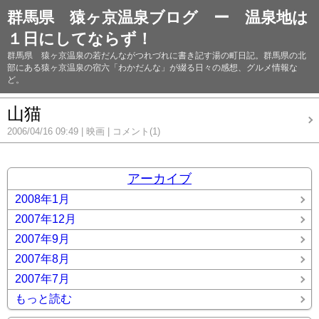
群馬県 猿ヶ京温泉ブログ ー 温泉地は
１日にしてならず！
群馬県 猿ヶ京温泉の若だんながつれづれに書き記す湯の町日記。群馬県の北
部にある猿ヶ京温泉の宿六「わかだんな」が綴る日々の感想、グルメ情報な
ど。
山猫
2006/04/16 09:49
映画
コメント(1)
アーカイブ
2008年1月
2007年12月
2007年9月
2007年8月
2007年7月
もっと読む