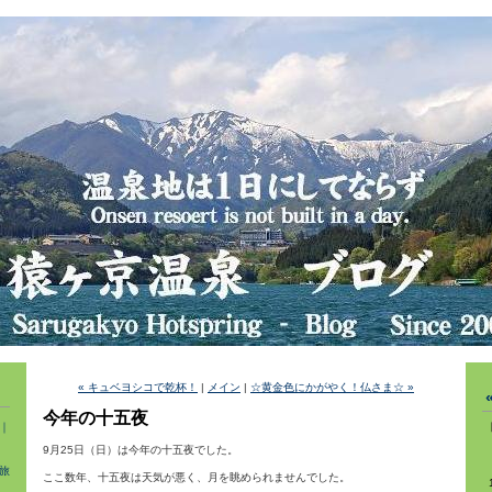
« キュベヨシコで乾杯！
|
メイン
|
☆黄金色にかがやく！仏さま☆ »
今年の十五夜
｜
9月25日（日）は今年の十五夜でした。
旅
ここ数年、十五夜は天気が悪く、月を眺められませんでした。