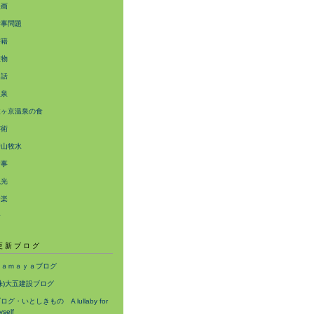
映画
時事問題
書籍
植物
民話
温泉
猿ヶ京温泉の食
芸術
若山牧水
行事
観光
音楽
食
更新ブログ
Ｈａｍａｙａブログ
株)大五建設ブログ
ログ・いとしきもの A lullaby for
yself