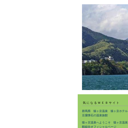
気になるＷＥＢサイト
群馬県 猿ヶ京温泉 猿ヶ京ホテル
豆腐懐石の温泉旅館
猿ヶ京温泉へようこそ 猿ヶ京温泉
館組合オフィシャルページ