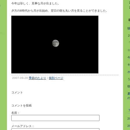
今年は珍しく、見事な月が出ました。
ジ
夕方の6時代から月が出始め、翌日の朝も丸い月を見ることができました。
2007-09-28
季節のたより
|
個別ページ
コメント
コメントを投稿
名前：
2
2
メールアドレス：