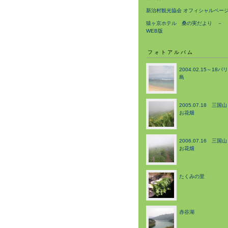
新治村観光協会 オフィシャルペー
猿ヶ京ホテル 桑の実だより －
WEB版
フォトアルバム
2004.02.15～18バリ
島
2005.07.18 三国山
お花畑
2006.07.16 三国山
お花畑
たくみの里
赤谷湖