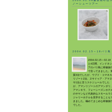
2006.02.08藤原雨呼山
ノーシューツアー
2004.02.15～18バリ島
2004.02.15～02.18
と4日間、インドネシ
アのバリ島に研修旅
で言ってきました。
質3泊でしたが、ウブド・コマネカ
リゾート2泊、ヌサドゥア・アマヌ
サ1泊と言うスケジュールでした
が、アマンリゾートのアマンダリ
アマンキラ、フォーシーズンホテ
のサヤンなど代表的なスモールラ
ジャリーホテルを見学することも
きました。極めてまじめな研修旅
でした。