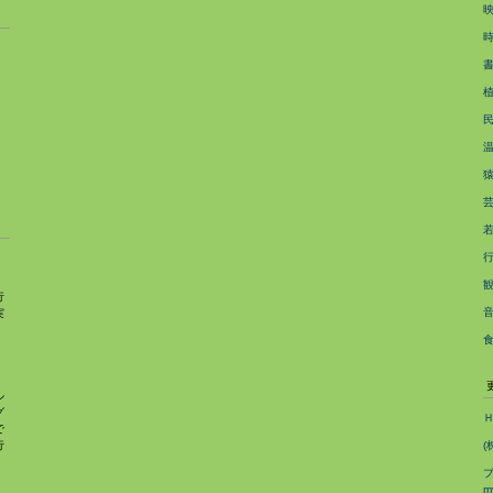
ス
行
実
、
ル
グ
で
行
(
ブ
m