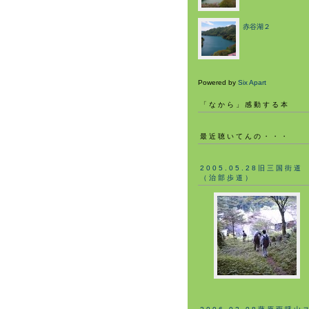
赤谷湖２
Powered by
Six Apart
「なから」感動する本
最近聴いてんの・・・
2005.05.28旧三国街道
（治部歩道）