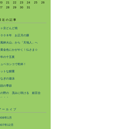
20
21
22
23
24
25
26
27
28
29
30
31
最近の記事
猿ヶ京どんど焼
２００８年 お正月の膳
「風林火山」から「天地人」へ
☆黄金色にかがやく！仏さま☆
今年の十五夜
キュベヨシコで乾杯！
ホットな鰻重
うなぎの遊泳
朝顔の季節
夏の野の 茂みに咲ける 姫百合
の・・・
アーカイブ
008年1月
007年12月