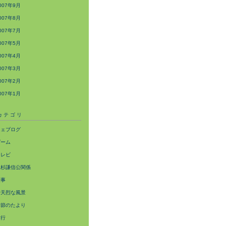
007年9月
007年8月
007年7月
007年5月
007年4月
007年3月
007年2月
007年1月
カテゴリ
ウェブログ
ゲーム
テレビ
上杉謙信公関係
仕事
奇天烈な風景
季節のたより
旅行