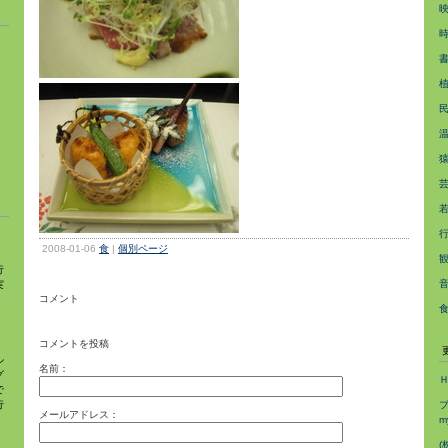
ス
2008-01-06
食
|
個別ページ
行
実
コメント
コメントを投稿
、
ル
名前：
グ
で
行
ブ
メールアドレス：
m
(