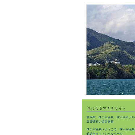
気になるＷＥＢサイト
群馬県 猿ヶ京温泉 猿ヶ京ホテル
豆腐懐石の温泉旅館
猿ヶ京温泉へようこそ 猿ヶ京温泉
館組合オフィシャルページ