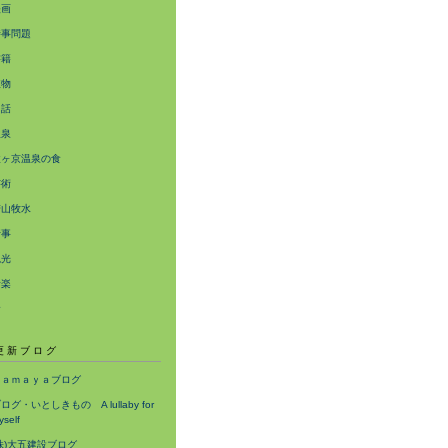
映画
時事問題
書籍
植物
民話
温泉
猿ヶ京温泉の食
芸術
若山牧水
行事
観光
音楽
食
更新ブログ
Ｈａｍａｙａブログ
ログ・いとしきもの A lullaby for
yself
株)大五建設ブログ