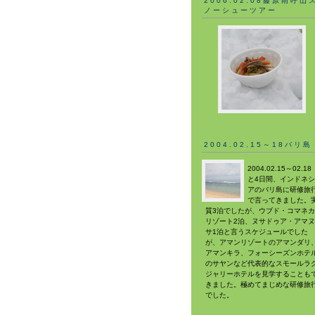
2006.02.08藤原雨呼山
ノーシューツアー
2004.02.15～18バリ島
2004.02.15～02.18
と4日間、インドネシ
アのバリ島に研修旅
で言ってきました。
質3泊でしたが、ウブド・コマネカ
リゾート2泊、ヌサドゥア・アマヌ
サ1泊と言うスケジュールでした
が、アマンリゾートのアマンダリ
アマンキラ、フォーシーズンホテ
のサヤンなど代表的なスモールラ
ジャリーホテルを見学することも
きました。極めてまじめな研修旅
でした。