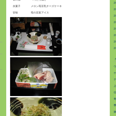
2
水菓子 メロン苺豆乳チーズケーキ
2
甘味 苺の豆富アイス
2
2
2
2
2
2