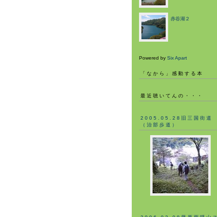
赤谷湖２
Powered by
Six Apart
「なから」感動する本
最近聴いてんの・・・
2005.05.28旧三国街道
（治部歩道）