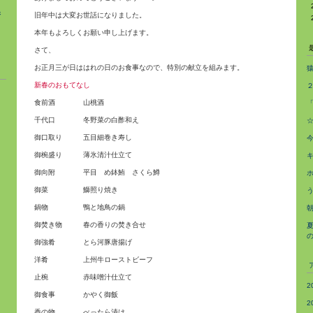
ジ
旧年中は大変お世話になりました。
本年もよろしくお願い申し上げます。
さて、
お正月三が日ははれの日のお食事なので、特別の献立を組みます。
新春のおもてなし
食前酒 山桃酒
千代口 冬野菜の白酢和え
御口取り 五目細巻き寿し
御椀盛り 薄氷清汁仕立て
御向附 平目 め鉢鮪 さくら鱒
御菜 鰤照り焼き
鍋物 鴨と地鳥の鍋
御焚き物 春の香りの焚き合せ
御強肴 とら河豚唐揚げ
洋肴 上州牛ローストビーフ
止椀 赤味噌汁仕立て
2
御食事 かやく御飯
2
香の物 べったら漬け