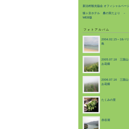
新治村観光協会 オフィシャルペー
猿ヶ京ホテル 桑の実だより －
WEB版
フォトアルバム
2004.02.15～18バリ
島
2005.07.18 三国山
お花畑
2006.07.16 三国山
お花畑
たくみの里
赤谷湖