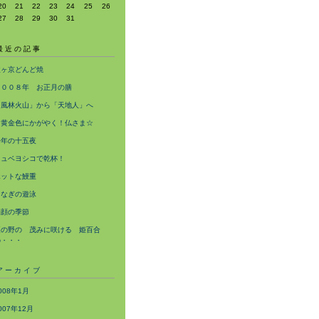
20
21
22
23
24
25
26
27
28
29
30
31
最近の記事
猿ヶ京どんど焼
２００８年 お正月の膳
「風林火山」から「天地人」へ
☆黄金色にかがやく！仏さま☆
今年の十五夜
キュベヨシコで乾杯！
ホットな鰻重
うなぎの遊泳
朝顔の季節
夏の野の 茂みに咲ける 姫百合
の・・・
アーカイブ
008年1月
007年12月