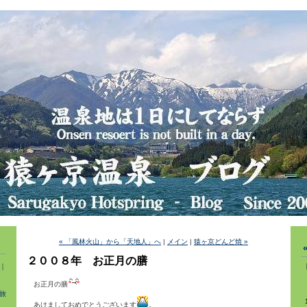
« 「風林火山」から「天地人」へ
|
メイン
|
猿ヶ京どんど焼 »
２００８年 お正月の膳
｜
お正月の膳
旅
あけましておめでとうございます
。