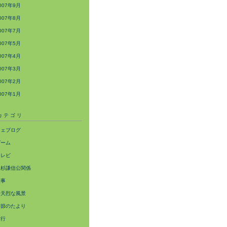
007年9月
007年8月
007年7月
007年5月
007年4月
007年3月
007年2月
007年1月
カテゴリ
ウェブログ
ゲーム
テレビ
上杉謙信公関係
仕事
奇天烈な風景
季節のたより
旅行