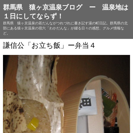
群馬県 猿ヶ京温泉ブログ ー 温泉地は
１日にしてならず！
群馬県 猿ヶ京温泉の若だんながつれづれに書き記す湯の町日記。群馬県の北
部にある猿ヶ京温泉の宿六「わかだんな」が綴る日々の感想、グルメ情報な
ど。
謙信公「お立ち飯」ー弁当４