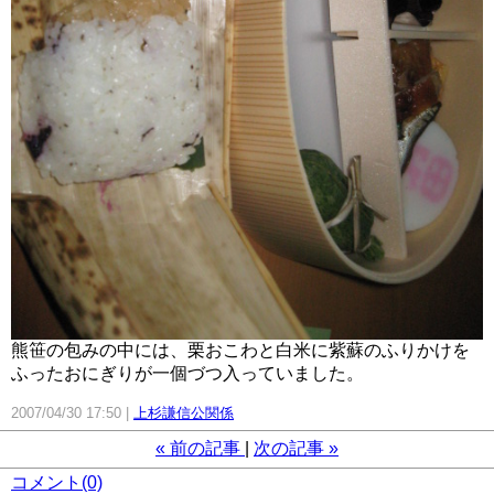
熊笹の包みの中には、栗おこわと白米に紫蘇のふりかけを
ふったおにぎりが一個づつ入っていました。
2007/04/30 17:50
上杉謙信公関係
«
前の記事
次の記事
»
コメント(0)