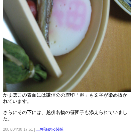
かまぼこの表面には謙信公の旗印「毘」も文字が染め抜か
れています。
さらにその下には、越後名物の笹団子も添えられていまし
た。
2007/04/30 17:51
上杉謙信公関係