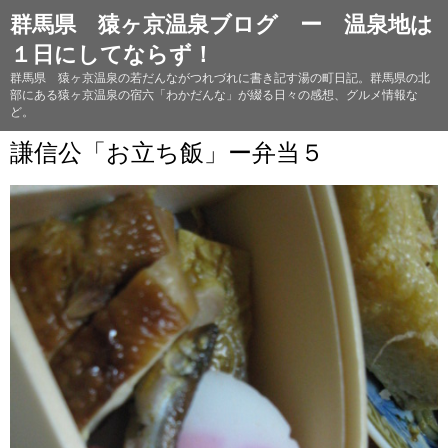
群馬県 猿ヶ京温泉ブログ ー 温泉地は
１日にしてならず！
群馬県 猿ヶ京温泉の若だんながつれづれに書き記す湯の町日記。群馬県の北
部にある猿ヶ京温泉の宿六「わかだんな」が綴る日々の感想、グルメ情報な
ど。
謙信公「お立ち飯」ー弁当５