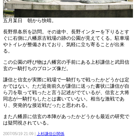
五月某日 朝から快晴。
長野県各所を訪問。その途中、長野インターを下りるとす
ぐに右側に八幡原古戦場の跡の公園が見えてくる。駐車場
やトイレが整備されており、気軽に立ち寄ることが出来
る。
この公園の呼び物は八幡宮の手前にある上杉謙信と武田信
玄の一騎打ちのブロンズ像だ。
謙信と信玄が実際に戦場で一騎打ちで戦ったかどうかは定
かではない。ただ近衛前久が謙信に送った書状に謙信が自
ら刀を取って戦ったと言う記述がでているが、信玄と大将
同志が一騎打ちしたとは書いていない。相当な激戦であ
り、突発的な接近戦だったと思われる。
また八幡原に信玄の本陣があったかどうかも最近の研究で
は疑問視されている。
2007/05/19 21:09
上杉謙信公関係