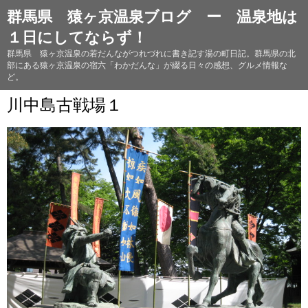
群馬県 猿ヶ京温泉ブログ ー 温泉地は
１日にしてならず！
群馬県 猿ヶ京温泉の若だんながつれづれに書き記す湯の町日記。群馬県の北
部にある猿ヶ京温泉の宿六「わかだんな」が綴る日々の感想、グルメ情報な
ど。
川中島古戦場１